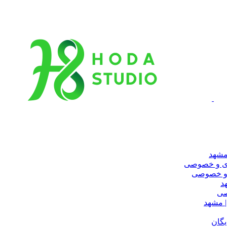
مشهد
ری و خصوصی
 و خصوصی
د
صی
 مشهد
یگان