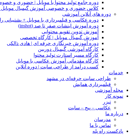
دوره جامع تولید محتوا با موبایل | حضوری و خصو
کلاس حضوری و خصوصی آموزش گیمبال موبایل |
دوره های آنلاین آموزشی
دوره عکاسی و فیلمبرداری با موبایل + پشتیبانی را
دوره آموزش اینشات صفر تا صد (inshot)
آموزش تدوین تقویم محتوایی
آموزش گیمبال موبایل | کارگاه تخصصی
دوره آموزش خبرنگاری حرفه ای | هادی ذالکی
کارگاه آموزشی گیمبال دوربین
کارگاه مسیر استارت تولید محتوا
کارگاه مقدماتی آموزش عکاسی با موبایل
کسب درآمد از طراحی سایت | دوره آنلاین
خدمات
طراحی سایت حرفه‌ای در مشهد
فیلمبرداری همایش
مجله آموزشی
نمونه کار
تیزر
عکاسی – پیج – سایت
درباره ما
مدرسان
تماس با ما
پادکست راه پله