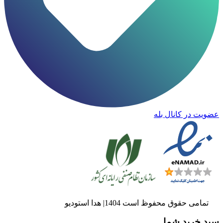
عضویت در کانال بله
تمامی حقوق محفوظ است 1404| هدا استودیو
سبد خرید شما