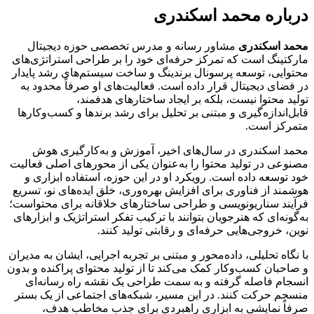
درباره محمد اسکندری
محمد اسکندری
مشاور رسانه و مدرس تخصصی حوزه دیجیتال
مارکتینگ است که تمرکز حرفه‌ای خود را بر طراحی استراتژی‌های
محتوایی، توسعه پرسونال برندینگ و ساخت سیستم‌های رشد پایدار
در فضای دیجیتال قرار داده است. فعالیت‌های او صرفاً محدود به
تولید محتوا نیست، بلکه بر ایجاد ساختارهای هدفمند،
قابل‌اندازه‌گیری و مبتنی بر تحلیل برای رشد برندها و کسب‌وکارها
متمرکز است.
محمد اسکندری در سال‌های اخیر، آموزش و به‌کارگیری هوش
مصنوعی در تولید محتوا را به‌عنوان یکی از محورهای اصلی فعالیت
خود توسعه داده است. رویکرد او در این حوزه، استفاده ابزاری و
هوشمند از فناوری برای افزایش بهره‌وری، خلق ایده‌های نو، تسریع
فرآیند سناریونویسی و طراحی ساختارهای خلاقانه برای محتواست؛
به‌گونه‌ای که هنرجویان بتوانند با ترکیب تفکر استراتژیک و ابزارهای
نوین، خروجی‌هایی حرفه‌ای و رقابتی تولید کنند.
با نگاه تحلیلی، داده‌محور و مبتنی بر تجربه اجرایی، ایشان به مدیران
و صاحبان کسب‌وکار کمک می‌کند تا از تولید محتوای پراکنده و بدون
انسجام فاصله گرفته و به سمت طراحی یک نقشه راه رسانه‌ای
منسجم حرکت کنند. در این مسیر، شبکه‌های اجتماعی از یک بستر
صرفاً نمایشی به ابزاری راهبردی برای جذب مخاطب هدف،