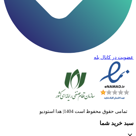
عضویت در کانال بله
تمامی حقوق محفوظ است 1404| هدا استودیو
سبد خرید شما