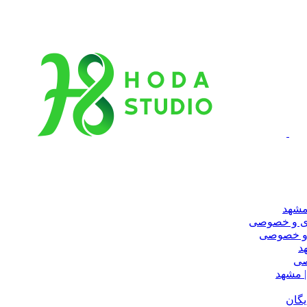
مشهد
ری و خصوصی
 و خصوصی
د
صی
 مشهد
یگان