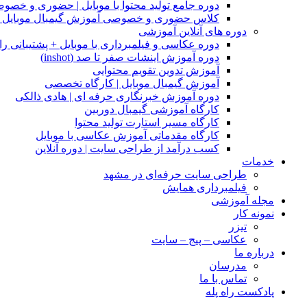
دوره جامع تولید محتوا با موبایل | حضوری و خصو
کلاس حضوری و خصوصی آموزش گیمبال موبایل |
دوره های آنلاین آموزشی
دوره عکاسی و فیلمبرداری با موبایل + پشتیبانی را
دوره آموزش اینشات صفر تا صد (inshot)
آموزش تدوین تقویم محتوایی
آموزش گیمبال موبایل | کارگاه تخصصی
دوره آموزش خبرنگاری حرفه ای | هادی ذالکی
کارگاه آموزشی گیمبال دوربین
کارگاه مسیر استارت تولید محتوا
کارگاه مقدماتی آموزش عکاسی با موبایل
کسب درآمد از طراحی سایت | دوره آنلاین
خدمات
طراحی سایت حرفه‌ای در مشهد
فیلمبرداری همایش
مجله آموزشی
نمونه کار
تیزر
عکاسی – پیج – سایت
درباره ما
مدرسان
تماس با ما
پادکست راه پله