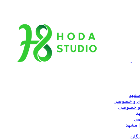
مشهد
ری و خصوصی
 و خصوصی
د
صی
 مشهد
یگان