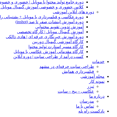
دوره جامع تولید محتوا با موبایل | حضوری و خصو
کلاس حضوری و خصوصی آموزش گیمبال موبایل |
دوره های آنلاین آموزشی
دوره عکاسی و فیلمبرداری با موبایل + پشتیبانی را
دوره آموزش اینشات صفر تا صد (inshot)
آموزش تدوین تقویم محتوایی
آموزش گیمبال موبایل | کارگاه تخصصی
دوره آموزش خبرنگاری حرفه ای | هادی ذالکی
کارگاه آموزشی گیمبال دوربین
کارگاه مسیر استارت تولید محتوا
کارگاه مقدماتی آموزش عکاسی با موبایل
کسب درآمد از طراحی سایت | دوره آنلاین
خدمات
طراحی سایت حرفه‌ای در مشهد
فیلمبرداری همایش
مجله آموزشی
نمونه کار
تیزر
عکاسی – پیج – سایت
درباره ما
مدرسان
تماس با ما
پادکست راه پله