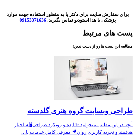
برای سفارش سایت برای دکتر یا به منظور استفاده جهت موارد
پزشکی با هدا استودیو تماس بگیرید.
09153371636
پست های مرتبط
مطالعه این پست ها رو از دست ندین!
طراحی وبسایت گروه هنری گلدسته
آنچه در این مطلب میخوانید ✨ ایده و رویکرد طراحی🖥 ساختار
هدفمند و تجربه کاربری روان🎥 معرفی کامل خدمات با…