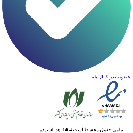
عضویت در کانال بله
تمامی حقوق محفوظ است 1404| هدا استودیو