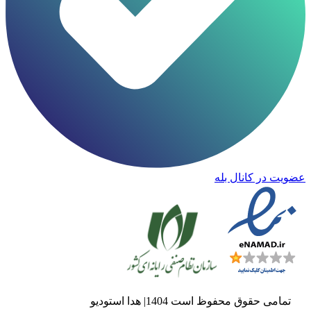
عضویت در کانال بله
تمامی حقوق محفوظ است 1404| هدا استودیو