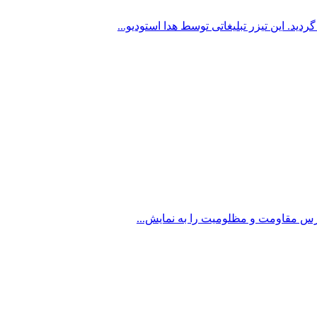
ید. این تیزر تبلیغاتی توسط هدا استودیو...
رس مقاومت و مظلومیت را به نمایش...