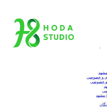
مشهد
ری و خصوصی
 و خصوصی
د
صی
 مشهد
یگان