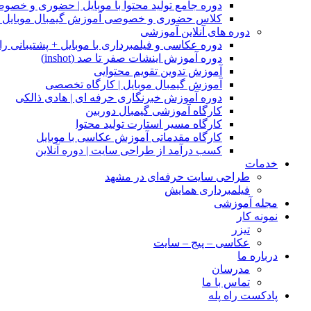
دوره جامع تولید محتوا با موبایل | حضوری و خصو
کلاس حضوری و خصوصی آموزش گیمبال موبایل |
دوره های آنلاین آموزشی
دوره عکاسی و فیلمبرداری با موبایل + پشتیبانی را
دوره آموزش اینشات صفر تا صد (inshot)
آموزش تدوین تقویم محتوایی
آموزش گیمبال موبایل | کارگاه تخصصی
دوره آموزش خبرنگاری حرفه ای | هادی ذالکی
کارگاه آموزشی گیمبال دوربین
کارگاه مسیر استارت تولید محتوا
کارگاه مقدماتی آموزش عکاسی با موبایل
کسب درآمد از طراحی سایت | دوره آنلاین
خدمات
طراحی سایت حرفه‌ای در مشهد
فیلمبرداری همایش
مجله آموزشی
نمونه کار
تیزر
عکاسی – پیج – سایت
درباره ما
مدرسان
تماس با ما
پادکست راه پله