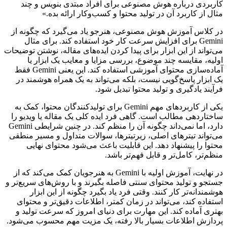
کاربردی درباره هوش مصنوعی برای افراد مبتدی بنویس و چند
مثال از کاربرد آن در تولید محتوا و کسب‌وکار ارائه بده.»
در کلاس آموزش هوش مصنوعی، هنرجو یاد می‌گیرد که چگونه از
Gemini برای افزایش سرعت کار خود استفاده کند. برای مثال
می‌تواند از این ابزار برای پیدا کردن ایده‌های مقاله، نوشتن توضیحات
اولیه، مقایسه چند موضوع، بررسی مزایا و معایب یک ابزار یا
آماده‌سازی محتوای آموزشی استفاده کند. این یعنی Gemini فقط
یک ابزار پاسخ‌گویی نیست، بلکه می‌تواند به یک همراه هوشمند در
فرآیند یادگیری و تولید محتوا تبدیل شود.
یکی از کاربردهای مهم Gemini برای تولیدکنندگان محتوا، کمک به
ساختاردهی مطالب است. گاهی فرد ایده کلی یک مقاله یا ویدیو را
دارد، اما نمی‌داند چگونه آن را منظم کند. در چنین شرایطی Gemini
می‌تواند تیترهای اصلی، زیرتیترها، سوالات متداول و مسیر منطقی
محتوا را پیشنهاد دهد. این قابلیت باعث می‌شود محتوای نهایی
منظم‌تر، کامل‌تر و قابل فهم‌تر باشد.
در نهایت، آموزش اولیه با Gemini به هنرجویان کمک می‌کند که از
جستجو و تولید محتوای سنتی فاصله بگیرند و با روش‌های سریع‌تر و
هوشمندانه‌تر کار کنند. وقتی فرد یاد بگیرد چگونه از این ابزار
استفاده کند، می‌تواند در زمان کمتر، اطلاعات دقیق‌تر و محتوای
بهتری آماده کند. این مهارت برای دنیای امروز که سرعت تولید و
پردازش اطلاعات بسیار بالا رفته، یک مزیت مهم محسوب می‌شود.