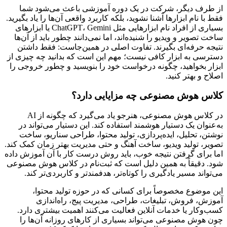
از طرف دیگر، شرکت در یک دوره آموزشی باعث می‌شود شما
فقط با نام ابزارها آشنا نشوید، بلکه کاربرد واقعی آن‌ها را یاد بگیرید.
بسیاری از افراد نام ابزارهایی مثل ChatGPT، Gemini یا ابزارهای
ساخت تصویر و ویدیو را شنیده‌اند، اما نمی‌دانند چطور باید از آن‌ها
نتیجه حرفه‌ای بگیرند. تفاوت اصلی در همین‌جاست: فقط داشتن
دسترسی به ابزار کافی نیست؛ مهم این است که بدانید چه چیزی از
ابزار بخواهید، چگونه درخواست خود را بنویسید و چطور خروجی را
اصلاح و بهتر کنید.
کلاس هوش مصنوعی چه مزایایی دارد؟
در کلاس هوش مصنوعی، هنرجو یاد می‌گیرد که چگونه از AI
به‌عنوان یک دستیار هوشمند استفاده کند. این دستیار می‌تواند در
نوشتن، تحلیل، ایده‌پردازی، تولید محتوا، طراحی سناریو، ساخت
تصویر، تولید ویدیو، ساخت آهنگ و حتی مدیریت بهتر زمان کمک کند.
اما برای گرفتن نتیجه خوب، باید روش درست کار با آن آموزش داده
شود. دقیقاً به همین دلیل است که ثبت‌نام در کلاس هوش مصنوعی
می‌تواند مسیر یادگیری را کوتاه‌تر، هدفمندتر و کاربردی‌تر کند.
این موضوع مخصوصاً برای کسانی که در حوزه تولید محتوا،
آموزش، فروش، تبلیغات، طراحی، مدیریت پیج، راه‌اندازی
کسب‌وکار یا خدمات آنلاین فعالیت می‌کنند اهمیت بیشتری دارد.
چون هوش مصنوعی می‌تواند بسیاری از کارهای روزانه آن‌ها را