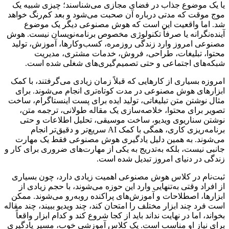
یا یک موضوع جذاب در فضای مجازی می‌شناسند؛ چیزی شبیه یک
موج موقت که مدتی درباره آن صحبت می‌شود و بعد کم‌رنگ خواهد
شد. اما واقعیت این است که هوش مصنوعی دیگر یک موضوع
آینده‌نگرانه یا صرفاً تکنولوژی مخصوص برنامه‌نویسان نیست. هوش
مصنوعی امروز وارد زندگی روزمره، کسب‌وکارها، آموزش، تولید
محتوا، تبلیغات، طراحی، فروش، خدمات مشتری، مدیریت
شبکه‌های اجتماعی و حتی تصمیم‌گیری‌های شغلی شده است.
امروزه بسیاری از کارهایی که قبلاً زمان زیادی می‌گرفتند، با کمک
ابزارهای هوش مصنوعی در مدت کوتاه‌تری انجام می‌شوند. برای
مثال نوشتن متن تبلیغاتی، تولید ایده برای پست اینستاگرام، ساخت
تصویر برای محتوا، خلاصه‌سازی یک مقاله طولانی، ترجمه متن،
نوشتن سناریوی ویدیو، ساخت موسیقی، تحلیل اطلاعات و حتی
برنامه‌ریزی کاری، همگی با کمک AI سریع‌تر و دقیق‌تر انجام
می‌شوند. به همین دلیل یادگیری هوش مصنوعی فقط یک مهارت
جانبی نیست، بلکه به‌تدریج به یکی از مهارت‌های ضروری برای کار و
زندگی در دنیای امروز تبدیل شده است.
ثبت‌نام در کلاس هوش مصنوعی اهمیت زیادی دارد، چون بسیاری
از افراد وقتی به‌تنهایی وارد این حوزه می‌شوند، با حجم زیادی از
ابزارها، اصطلاحات و آموزش‌های پراکنده روبه‌رو می‌شوند. ممکن
است فرد چند ابزار مختلف را امتحان کند، چند ویدیو ببیند، چند مقاله
بخواند، اما در نهایت نداند باید از کجا شروع کند و کدام ابزار واقعاً
برای نیاز او مناسب است. یک کلاس آموزشی خوب، مسیر یادگیری