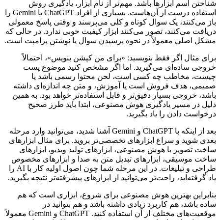
شناختن اسم ابزارها باشد. مهم‌تر از نام ابزار، یادگیری روش
استفاده درست از آن‌هاست. بسیاری از افراد ChatGPT یا Gemini را
باز می‌کنند، یک سوال کوتاه و کلی می‌پرسند و وقتی پاسخ معمولی
دریافت می‌کنند، تصور می‌کنند ابزار کیفیت خوبی ندارد. در حالی که
مشکل اصلی معمولاً در نحوه پرسیدن سوال یا نوشتن پرامپت است.
برای مثال اگر فقط بنویسید: «برای من کپشن بنویس»، احتمالاً
خروجی ساده‌ای می‌گیرید. اما اگر مشخص کنید موضوع پست
چیست، مخاطب چه کسی است، لحن محتوا رسمی باشد یا
صمیمی، هدف فروش است یا آموزش، و متن چه اندازه‌ای داشته
باشد، خروجی بسیار دقیق‌تر و قابل استفاده‌تر خواهد بود. به همین
دلیل در مسیر یادگیری هوش مصنوعی، ابتدا باید طرز صحیح
درخواست دادن را یاد بگیرید.
بعد از اینکه با ChatGPT و Gemini آشنا شدید، می‌توانید وارد مرحله
بعدی شوید و سراغ ابزارهای تخصصی‌تر بروید. برای مثال ابزارهای
ساخت تصویر با هوش مصنوعی، ابزارهای تولید ویدیو، ابزارهای
ساخت موسیقی، ابزارهای تبدیل متن به صدا و ابزارهای مخصوص
طراحی و تبلیغات. در این مرحله شما چون اصول اولیه کار با AI را
یاد گرفته‌اید، راحت‌تر می‌توانید از ابزارهای پیشرفته‌تر نتیجه بگیرید.
بنابراین بهترین هوش مصنوعی برای شروع، ابزاری است که هم
ساده باشد، هم کاربرد زیادی داشته باشد و هم بتوانید در
موقعیت‌های مختلف از آن استفاده کنید. ChatGPT و Gemini معمولاً