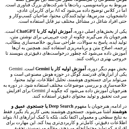
مربوط به برنامه‌نویسی، ربات‌ها یا شرکت‌های بزرگ فناوری است.
اما در کلاس توضیح داده می‌شود که AI برای کاربران عادی،
دانشجویان، مدرس‌ها، تولیدکنندگان محتوا، صاحبان کسب‌وکار و
حتی افراد شاغل در مشاغل مختلف نیز قابل استفاده است.
یکی از بخش‌های اصلی دوره،
آموزش اولیه کار با ChatGPT
است.
هنرجویان یاد می‌گیرند چگونه از چت جی‌پی‌تی برای نوشتن متن،
تولید ایده، پاسخ به سوالات، طراحی سناریو، خلاصه‌سازی مطالب،
ترجمه، اصلاح متن و برنامه‌ریزی استفاده کنند. همچنین به آن‌ها
آموزش داده می‌شود که چطور درخواست‌های دقیق‌تری بنویسند تا
خروجی بهتری دریافت کنند.
بخش مهم دیگر دوره،
آموزش اولیه کار با Gemini
است. Gemini
یکی از ابزارهای قدرتمند گوگل در حوزه هوش مصنوعی است و
می‌تواند برای جستجوی هوشمند، تحلیل اطلاعات، تولید محتوا،
خلاصه‌سازی و بررسی موضوعات مختلف استفاده شود. در دوره به
هنرجویان آموزش داده می‌شود که چگونه از Gemini برای افزایش
سرعت تحقیق و تولید محتوای دقیق‌تر استفاده کنند.
در ادامه، هنرجویان با مفهوم
Deep Search یا جستجوی عمیق و
هوشمند
آشنا می‌شوند. جستجوی هوشمند یعنی کاربر یاد بگیرد فقط
به نتایج سطحی و معمولی اکتفا نکند، بلکه با کمک ابزارهای AI بتواند
اطلاعات دقیق‌تر، کامل‌تر و کاربردی‌تری پیدا کند. این مهارت برای
افرادی که تولید محتوا انجام می‌دهند، مقاله می‌نویسند، تحقیق