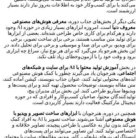
می‌کنند یا برای کسب‌وکار خود به اطلاعات به‌روز نیاز دارند بسیار
ارزشمند است.
یکی دیگر از بخش‌های جذاب دوره،
معرفی هوش‌های مصنوعی
معروف دنیا
است. امروزه ابزارهای بسیار زیادی در حوزه AI وجود
دارند و هرکدام برای کاری خاص طراحی شده‌اند. بعضی از ابزارها
برای تولید متن مناسب هستند، برخی برای ساخت تصویر، برخی
برای ویدیو، برخی برای صدا و موسیقی و برخی برای تحلیل داده. در
این بخش هنرجو یاد می‌گیرد که برای هر نوع نیاز، سراغ چه ابزاری
برود و وقت خود را با آزمون‌وخطای زیاد تلف نکند.
در بخش
آموزش تولید محتوا با AI برای سایت و شبکه‌های
اجتماعی
، هنرجویان یاد می‌گیرند چطور با کمک هوش مصنوعی
ایده‌های محتوایی تولید کنند، عنوان جذاب بنویسند، کپشن آماده کنند،
متن مقاله بنویسند، توضیحات محصول تهیه کنند و برای پست‌ها و
ویدیوها سناریو طراحی کنند. این بخش برای مدیران پیج،
تولیدکنندگان محتوا، صاحبان کسب‌وکار و افرادی که در حوزه
دیجیتال مارکتینگ فعالیت دارند بسیار کاربردی است.
همچنین در دوره، هنرجویان با
ابزارهای ساخت تصویر و ویدیو با
هوش مصنوعی
آشنا می‌شوند. ساخت تصویر با AI به افراد کمک
می‌کند بدون نیاز به عکاسی یا طراحی پیچیده، تصاویر خلاقانه و
اختصاصی تولید کنند. این تصاویر می‌توانند برای پست‌های
اینستاگرام، بنرهای تبلیغاتی، کاور ویدیو، مقاله‌های سایت یا محتوای