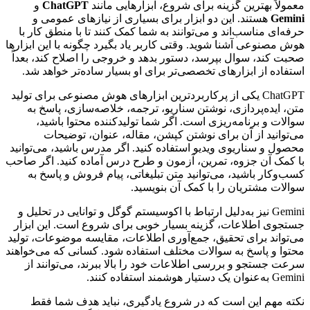
معمولاً بهترین گزینه برای شروع، ابزارهایی مانند
ChatGPT
و
Gemini
هستند. این دو ابزار برای بسیاری از نیازهای عمومی و
حرفه‌ای مناسب‌اند و می‌توانند به شما کمک کنند تا با منطق کار با
هوش مصنوعی آشنا شوید. وقتی کاربر یاد بگیرد چگونه با این ابزارها
صحبت کند، سوال بپرسد، دستور بدهد و خروجی را اصلاح کند، بعداً
استفاده از ابزارهای تخصصی‌تر برای او بسیار ساده‌تر خواهد شد.
ChatGPT یکی از پرکاربردترین ابزارهای هوش مصنوعی برای تولید
متن، ایده‌پردازی، نوشتن سناریو، ترجمه، خلاصه‌سازی، پاسخ به
سوالات و برنامه‌ریزی است. اگر شما تولیدکننده محتوا باشید،
می‌توانید از آن برای نوشتن کپشن، مقاله، عنوان، توضیحات
محصول و سناریوی ویدیو استفاده کنید. اگر مدرس باشید، می‌توانید
با کمک آن جزوه، تمرین، آزمون و طرح درس آماده کنید. اگر صاحب
کسب‌وکار باشید، می‌توانید متن تبلیغاتی، پیام فروش و پاسخ به
سوالات مشتریان را با کمک آن بنویسید.
Gemini نیز به‌دلیل ارتباط با اکوسیستم گوگل و توانایی در تحلیل و
جستجوی اطلاعات، گزینه بسیار خوبی برای شروع است. این ابزار
می‌تواند برای تحقیق، جمع‌آوری اطلاعات، مقایسه موضوعات، تولید
محتوا و پاسخ به سوالات مختلف استفاده شود. کسانی که می‌خواهند
سرعت جستجو و بررسی اطلاعات خود را بالا ببرند، می‌توانند از
Gemini به‌عنوان یک دستیار هوشمند استفاده کنند.
نکته مهم این است که در شروع یادگیری، نباید هدف شما فقط