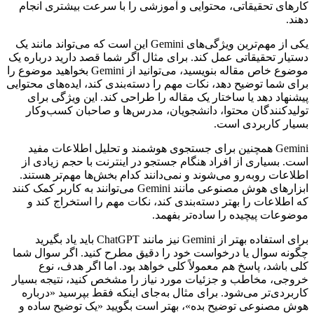
کارهای تحقیقاتی، محتوایی و آموزشی را با سرعت بیشتری انجام
دهند.
یکی از مهم‌ترین ویژگی‌های Gemini این است که می‌تواند مانند یک
دستیار تحقیقاتی عمل کند. برای مثال اگر شما قصد دارید درباره یک
موضوع خاص مقاله بنویسید، می‌توانید از Gemini بخواهید موضوع را
برای شما توضیح دهد، نکات مهم را دسته‌بندی کند، ایده‌های محتوایی
پیشنهاد دهد یا ساختار یک مقاله را طراحی کند. این ویژگی برای
تولیدکنندگان محتوا، دانشجویان، مدرس‌ها و صاحبان کسب‌وکار
بسیار کاربردی است.
Gemini همچنین برای جستجوی هوشمند و تحلیل اطلاعات مفید
است. بسیاری از افراد هنگام جستجو در اینترنت با حجم زیادی از
اطلاعات روبه‌رو می‌شوند و نمی‌دانند کدام بخش‌ها مهم‌تر هستند.
ابزارهای هوش مصنوعی مانند Gemini می‌توانند به کاربر کمک کنند
که اطلاعات را بهتر دسته‌بندی کند، نکات مهم را استخراج کند و
موضوعات پیچیده را ساده‌تر بفهمد.
برای استفاده بهتر از Gemini نیز مانند ChatGPT باید یاد بگیرید
چگونه سوال یا درخواست خود را دقیق مطرح کنید. اگر سوال شما
کلی باشد، پاسخ هم معمولاً کلی خواهد بود. اما اگر هدف، نوع
خروجی، مخاطب و جزئیات مورد نیاز را مشخص کنید، نتیجه بسیار
کاربردی‌تر می‌شود. برای مثال به‌جای اینکه فقط بپرسید «درباره
هوش مصنوعی توضیح بده»، بهتر است بگویید «یک توضیح ساده و