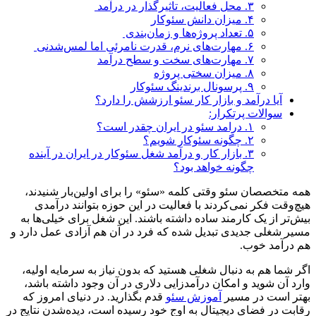
۳. محل فعالیت، تاثیرگذار در درآمد
۴. میزان دانش سئوکار
۵. تعداد پروژه‌ها و زمان‌بندی
۶. مهارت‌های نرم، قدرت نامرئی اما لمس‌شدنی
۷. مهارت‌های سخت و سطح درآمد
۸. میزان سختی پروژه
۹. پرسونال برندینگ سئوکار
آیا درآمد و بازار کار سئو ارزشش را دارد؟
سوالات پرتکرار:
۱. درامد سئو در ایران چقدر است؟
۲. چگونه سئوکار شویم؟
۳. بازار کار و درآمد شغل سئوکار در ایران در آینده
چگونه خواهد بود؟
همه متخصصان سئو وقتی کلمه «سئو» را برای اولین‌بار شنیدند،
هیچ‌وقت فکر نمی‌کردند با فعالیت در این حوزه بتوانند درآمدی
بیش‌تر از یک کارمند ساده داشته باشند. این شغل برای خیلی‌ها به
مسیر شغلی جدیدی تبدیل شده که فرد در آن هم آزادی عمل دارد و
هم درآمد خوب.
اگر شما هم به دنبال شغلی هستید که بدون نیاز به سرمایه اولیه،
وارد آن شوید و امکان درآمدزایی دلاری در آن وجود داشته باشد،
بهتر است در مسیر
آموزش سئو
قدم بگذارید. در دنیای امروز که
رقابت در فضای دیجیتال به اوج خود رسیده است، دیده‌شدن نتایج در