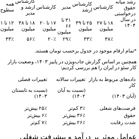
کارشناس
رشد میانه
کارشناس
همه
کارشناس
مدیر
کارشناس
ارشد و
حقوق
ارشد
سطوح
مدیر
درخواستی
در سال
۳۱ تا
۱۸ تا ۲۷
۲۵ تا ۳۹
۱۷ تا ۲۰
۱۸ تا ۳۸
۱۲ تا
۱۴۰۴
۶۶
میلیون
میلیون
میلیون
میلیون
میلیون
میلیون
۳۳٪
۵۶٪
۲۰٪
۲۹٪
۳۳٪
۳۸٪
*تمام ارقام موجود در جدول برحسب تومان هستند.
همچنین بر اساس گزارش جاب‌ویژن در پاییز ۱۴۰۳، وضعیت بازار
کار سئو در ایران را هم بررسی کردیم:
داده‌های مربوط به بازار
تغییرات سالانه
تغییرات فصلی
کار
(نسبت به آبان
(نسبت به تابستان
(آبان ۱۴۰۳)
۱۴۰۲)
۱۴۰۳)
فرصت‌های شغلی
۳٪ کم‌تر
۲۵٪ بیش‌تر
حقوق
۳۶٪ بیش‌تر
۶٪ بیش‌تر
شدت رقابت
۲۶٪ بیش‌تر
۷٪ کم‌تر
عوامل موثر بر درآمد و پیشرفت شغلی