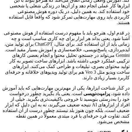
کند. آموزش واقعی زمانی اتفاق می‌افتد که هنرجو بتواند با این
ابزارها کار عملی انجام دهد و از آن‌ها در زندگی شغلی یا شخصی
خود استفاده کند. به همین دلیل، در یک دوره هوش مصنوعی
کاربردی باید روی مهارت‌هایی تمرکز شود که واقعاً قابل استفاده
هستند.
در قدم اول، هنرجو باید با مفهوم درست استفاده از هوش مصنوعی
آشنا شود. یعنی بداند هر ابزار برای چه کاری مناسب است و چه
زمانی باید از آن استفاده کند. برای مثال، ChatGPT برای تولید متن،
ایده‌پردازی، پاسخ‌نویسی، خلاصه‌سازی و آموزش بسیار مفید است.
Gemini می‌تواند در جستجو، تحلیل محتوا و انجام بعضی کارهای
ترکیبی عملکرد خوبی داشته باشد. ابزارهای ساخت تصویر به کار
تولید محتوای بصری، تبلیغات و طراحی کمک می‌کنند. ابزارهای
ساخت ویدیو مثل Veo 3 هم برای تولید ویدیوهای خلاقانه و حرفه‌ای
کاربرد بسیار زیادی دارند.
در کنار شناخت ابزارها، یکی از مهم‌ترین مهارت‌هایی که باید آموزش
داده شود،
پرامپت‌نویسی
است. یعنی یاد بگیرید چطور درخواست
خود را به‌درستی بنویسید تا خروجی باکیفیت‌تری بگیرید. خیلی از
افراد از ابزارهای AI نتیجه ضعیف می‌گیرند، نه به این دلیل که ابزار
ضعیف است، بلکه چون هنوز بلد نیستند چطور درست از آن استفاده
کنند. تفاوت فرد حرفه‌ای با فرد مبتدی معمولاً در همین نقطه
مشخص می‌شود.