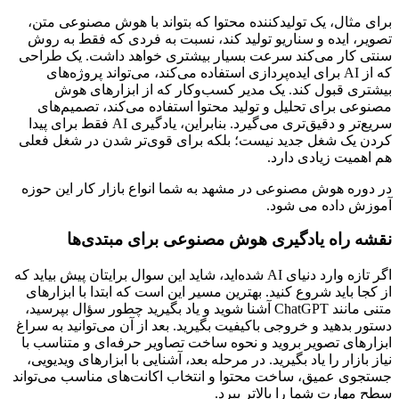
برای مثال، یک تولیدکننده محتوا که بتواند با هوش مصنوعی متن،
تصویر، ایده و سناریو تولید کند، نسبت به فردی که فقط به روش
سنتی کار می‌کند سرعت بسیار بیشتری خواهد داشت. یک طراحی
که از AI برای ایده‌پردازی استفاده می‌کند، می‌تواند پروژه‌های
بیشتری قبول کند. یک مدیر کسب‌وکار که از ابزارهای هوش
مصنوعی برای تحلیل و تولید محتوا استفاده می‌کند، تصمیم‌های
سریع‌تر و دقیق‌تری می‌گیرد. بنابراین، یادگیری AI فقط برای پیدا
کردن یک شغل جدید نیست؛ بلکه برای قوی‌تر شدن در شغل فعلی
هم اهمیت زیادی دارد.
در دوره هوش مصنوعی در مشهد به شما انواع بازار کار این حوزه
آموزش داده می شود.
نقشه راه یادگیری هوش مصنوعی برای مبتدی‌ها
اگر تازه وارد دنیای AI شده‌اید، شاید این سوال برایتان پیش بیاید که
از کجا باید شروع کنید. بهترین مسیر این است که ابتدا با ابزارهای
متنی مانند ChatGPT آشنا شوید و یاد بگیرید چطور سؤال بپرسید،
دستور بدهید و خروجی باکیفیت بگیرید. بعد از آن می‌توانید به سراغ
ابزارهای تصویر بروید و نحوه ساخت تصاویر حرفه‌ای و متناسب با
نیاز بازار را یاد بگیرید. در مرحله بعد، آشنایی با ابزارهای ویدیویی،
جستجوی عمیق، ساخت محتوا و انتخاب اکانت‌های مناسب می‌تواند
سطح مهارت شما را بالاتر ببرد.