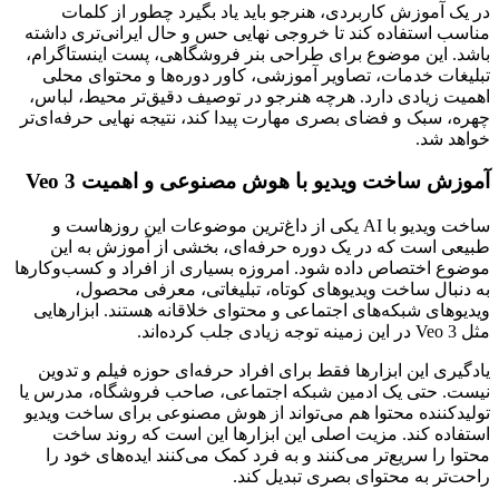
در یک آموزش کاربردی، هنرجو باید یاد بگیرد چطور از کلمات
مناسب استفاده کند تا خروجی نهایی حس و حال ایرانی‌تری داشته
باشد. این موضوع برای طراحی بنر فروشگاهی، پست اینستاگرام،
تبلیغات خدمات، تصاویر آموزشی، کاور دوره‌ها و محتوای محلی
اهمیت زیادی دارد. هرچه هنرجو در توصیف دقیق‌تر محیط، لباس،
چهره، سبک و فضای بصری مهارت پیدا کند، نتیجه نهایی حرفه‌ای‌تر
خواهد شد.
آموزش ساخت ویدیو با هوش مصنوعی و اهمیت Veo 3
ساخت ویدیو با AI یکی از داغ‌ترین موضوعات این روزهاست و
طبیعی است که در یک دوره حرفه‌ای، بخشی از آموزش به این
موضوع اختصاص داده شود. امروزه بسیاری از افراد و کسب‌وکارها
به دنبال ساخت ویدیوهای کوتاه، تبلیغاتی، معرفی محصول،
ویدیوهای شبکه‌های اجتماعی و محتوای خلاقانه هستند. ابزارهایی
مثل Veo 3 در این زمینه توجه زیادی جلب کرده‌اند.
یادگیری این ابزارها فقط برای افراد حرفه‌ای حوزه فیلم و تدوین
نیست. حتی یک ادمین شبکه اجتماعی، صاحب فروشگاه، مدرس یا
تولیدکننده محتوا هم می‌تواند از هوش مصنوعی برای ساخت ویدیو
استفاده کند. مزیت اصلی این ابزارها این است که روند ساخت
محتوا را سریع‌تر می‌کنند و به فرد کمک می‌کنند ایده‌های خود را
راحت‌تر به محتوای بصری تبدیل کند.