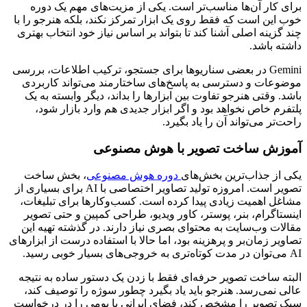
برای کار آن‌ها مناسب‌تر است. یکی از مزیت‌های مهم یک دوره
خوب این است که فقط روی یک ابزار تمرکز نکند، بلکه هنرجو را با
چند گزینه اصلی آشنا کند تا بتواند بر اساس نیاز خود انتخاب بهتری
داشته باشد.
Gemini در بعضی سناریوها برای جستجو، ترکیب اطلاعات، بررسی
موضوعات و دسترسی به پاسخ‌های ساختارمند می‌تواند کاربردی
باشد. وقتی هنرجو تفاوت بین ابزارها را بداند، دیگر وابسته به یک
پلتفرم خاص نخواهد بود و اگر ابزار جدیدی هم وارد بازار شود،
راحت‌تر می‌تواند آن را یاد بگیرد.
آموزش ساخت تصویر با هوش مصنوعی
یکی از جذاب‌ترین بخش‌های
دوره هوش مصنوعی
، بخش ساخت
تصویر است. امروزه تولید تصاویر اختصاصی با AI برای بسیاری از
مشاغل اهمیت زیادی پیدا کرده است. کسب‌وکارها برای تبلیغات،
اینستاگرام، بنر، پوستر، کاور ویدیو، طراحی کمپین و حتی تصویر
مقالات وب‌سایت به محتوای بصری نیاز دارند. در گذشته تهیه این
تصاویر زمان‌بر و پرهزینه بود، اما حالا با استفاده درست از ابزارهای
AI می‌توان در مدت کوتاه‌تری به خروجی‌های بسیار خوبی رسید.
البته ساخت تصویر حرفه‌ای فقط با زدن یک دستور ساده به نتیجه
عالی نمی‌رسد. هنرجو باید یاد بگیرد چطور سوژه را توصیف کند،
سبک تصویر را مشخص کند، فضای ایرانی یا بومی را در درخواست