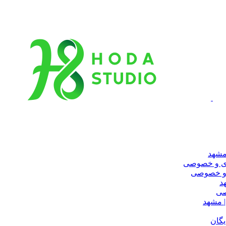
مشهد
ری و خصوصی
 و خصوصی
د
صی
 مشهد
یگان