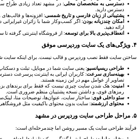
دسترسی به متخصصان محلی
: در مشهد تعداد زیادی طراح سا
دسترس دارید.
پشتیبانی از زبان فارسی و تاریخ شمسی
: افزونه‌ها و قالب‌ها
امکان چندزبانه بودن
: اگر کسب‌وکار شما با زائران غیرایرانی
ارائه دهید.
انعطاف‌پذیری بالا برای توسعه
: از فروشگاه اینترنتی گرفته تا 
۴. ویژگی‌های یک سایت وردپرسی موفق
ساختن سایت فقط نصب وردپرس و قالب نیست. برای اینکه سایت شما واق
طراحی ریسپانسیو
: یعنی سایت شما در موبایل، تبلت و دسکتاپ 
بهینه‌سازی سرعت
: کاربران ایرانی به اینترنت پرسرعت دسترس
تصاویر از عوامل مهم در این زمینه هستند.
امنیت
: هک شدن سایت چیزی نیست که فقط برای برندهای بزرگ 
رمزهای قوی، و داشتن نسخه پشتیبان منظم ضروری است.
سئو داخلی قوی
: ساختار سایت، عنوان‌ها، توضیحات متا، لینک‌
محتوای ارزشمند
: سایت بدون محتوای باکیفیت مثل فروشگاهی
۵. مراحل طراحی سایت وردپرس در مشهد
فرآیند طراحی سایت یک مسیر روشن اما چندمرحله‌ای است:
مشاوره اولیه
: طراح با شما گفتگو می‌کند تا نیازها، اهداف و