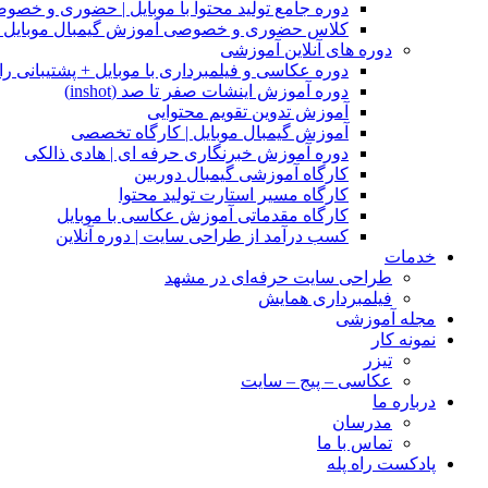
دوره جامع تولید محتوا با موبایل | حضوری و خصو
کلاس حضوری و خصوصی آموزش گیمبال موبایل |
دوره های آنلاین آموزشی
دوره عکاسی و فیلمبرداری با موبایل + پشتیبانی را
دوره آموزش اینشات صفر تا صد (inshot)
آموزش تدوین تقویم محتوایی
آموزش گیمبال موبایل | کارگاه تخصصی
دوره آموزش خبرنگاری حرفه ای | هادی ذالکی
کارگاه آموزشی گیمبال دوربین
کارگاه مسیر استارت تولید محتوا
کارگاه مقدماتی آموزش عکاسی با موبایل
کسب درآمد از طراحی سایت | دوره آنلاین
خدمات
طراحی سایت حرفه‌ای در مشهد
فیلمبرداری همایش
مجله آموزشی
نمونه کار
تیزر
عکاسی – پیج – سایت
درباره ما
مدرسان
تماس با ما
پادکست راه پله