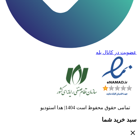
عضویت در کانال بله
تمامی حقوق محفوظ است 1404| هدا استودیو
سبد خرید شما