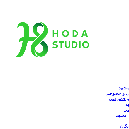
مشهد
ری و خصوصی
 و خصوصی
د
صی
 مشهد
یگان