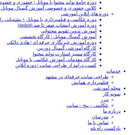
دوره جامع تولید محتوا با موبایل | حضوری و خصو
کلاس حضوری و خصوصی آموزش گیمبال موبایل |
دوره های آنلاین آموزشی
دوره عکاسی و فیلمبرداری با موبایل + پشتیبانی را
دوره آموزش اینشات صفر تا صد (inshot)
آموزش تدوین تقویم محتوایی
آموزش گیمبال موبایل | کارگاه تخصصی
دوره آموزش خبرنگاری حرفه ای | هادی ذالکی
کارگاه آموزشی گیمبال دوربین
کارگاه مسیر استارت تولید محتوا
کارگاه مقدماتی آموزش عکاسی با موبایل
کسب درآمد از طراحی سایت | دوره آنلاین
خدمات
طراحی سایت حرفه‌ای در مشهد
فیلمبرداری همایش
مجله آموزشی
نمونه کار
تیزر
عکاسی – پیج – سایت
درباره ما
مدرسان
تماس با ما
پادکست راه پله