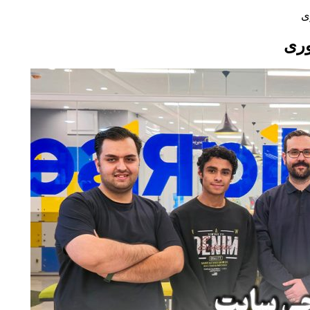
ی
وری