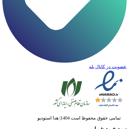
عضویت در کانال بله
تمامی حقوق محفوظ است 1404| هدا استودیو
سبد خرید شما