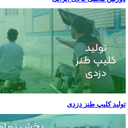
تولید کلیپ طنز دزدی