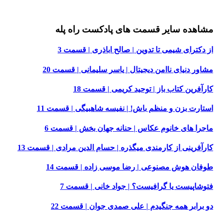
مشاهده سایر قسمت های پادکست راه پله
از دکترای شیمی تا تدوین | صالح اباذری | قسمت 3
مشاور دنیای ناامن دیجیتال | یاسر سلیمانی | قسمت 20
کارآفرین کتاب باز | توحید کریمی | قسمت 18
استارت بزن و منظم باش! | نفیسه شاهبیگی | قسمت 11
ماجرا های خانوم عکاس | حنانه جهان بخش | قسمت 6
کارآفرینی از کارمندی میگذره | حسام الدین مرادی | قسمت 13
طوفان هوش مصنوعی | رضا موسی زاده | قسمت 14
فتوشاپیست یا گرافیست؟ | جواد خانی | قسمت 7
دو برابر همه جنگیدم | علی صمدی جوان | قسمت 22