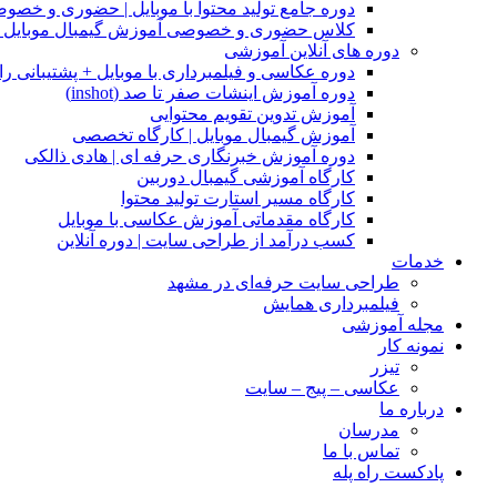
دوره جامع تولید محتوا با موبایل | حضوری و خصو
کلاس حضوری و خصوصی آموزش گیمبال موبایل |
دوره های آنلاین آموزشی
دوره عکاسی و فیلمبرداری با موبایل + پشتیبانی را
دوره آموزش اینشات صفر تا صد (inshot)
آموزش تدوین تقویم محتوایی
آموزش گیمبال موبایل | کارگاه تخصصی
دوره آموزش خبرنگاری حرفه ای | هادی ذالکی
کارگاه آموزشی گیمبال دوربین
کارگاه مسیر استارت تولید محتوا
کارگاه مقدماتی آموزش عکاسی با موبایل
کسب درآمد از طراحی سایت | دوره آنلاین
خدمات
طراحی سایت حرفه‌ای در مشهد
فیلمبرداری همایش
مجله آموزشی
نمونه کار
تیزر
عکاسی – پیج – سایت
درباره ما
مدرسان
تماس با ما
پادکست راه پله