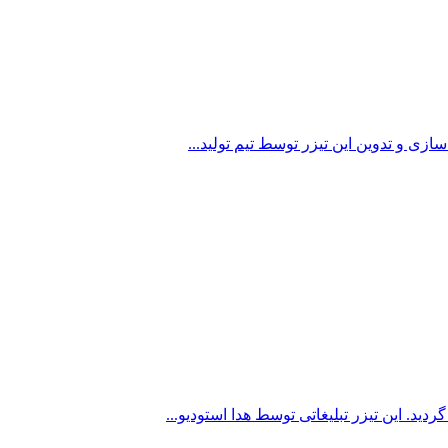
زی و تدوین این تیزر توسط تیم تولید...
ید. این تیزر تبلیغاتی توسط هدا استودیو...