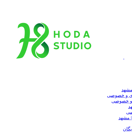
مشهد
ری و خصوصی
 و خصوصی
د
صی
 مشهد
یگان